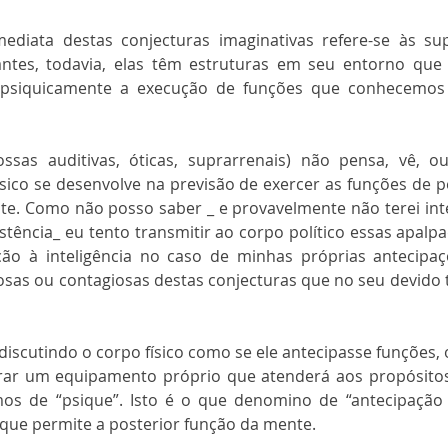
ediata destas conjecturas imaginativas refere-se às su
antes, todavia, elas têm estruturas em seu entorno que
e psiquicamente a execução de funções que conhecemos
sas auditivas, óticas, suprarrenais) não pensa, vê, ouv
ísico se desenvolve na previsão de exercer as funções de pen
nte. Como não posso saber _ e provavelmente não terei intel
tência_ eu tento transmitir ao corpo político essas apalpa
eção à inteligência no caso de minhas próprias antecipa
osas ou contagiosas destas conjecturas que no seu devido
discutindo o corpo físico como se ele antecipasse funções, o
rar um equipamento próprio que atenderá aos propósitos
s de “psique”. Isto é o que denomino de “antecipação fí
que permite a posterior função da mente.