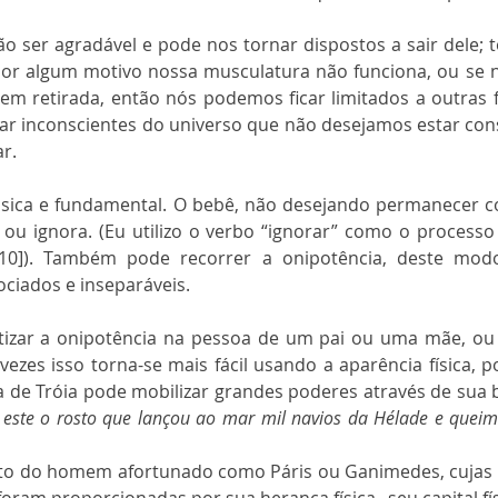
o ser agradável e pode nos tornar dispostos a sair dele; t
por algum motivo nossa musculatura não funciona, ou se n
em retirada, então nós podemos ficar limitados a outras 
car inconscientes do universo que não desejamos estar consc
ar.
ásica e fundamental. O bebê, não desejando permanecer co
 ou ignora. (Eu utilizo o verbo “ignorar” como o processo
 [10]). Também pode recorrer a onipotência, deste modo
ciados e inseparáveis.
etizar a onipotência na pessoa de um pai ou uma mãe, o
zes isso torna-se mais fácil usando a aparência física, 
 de Tróia pode mobilizar grandes poderes através de sua 
 este o rosto que lançou ao mar mil navios da Hélade e queim
o do homem afortunado como Páris ou Ganimedes, cujas h