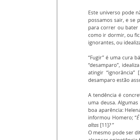
Este universo pode nã
possamos sair, e se 
para correr ou bater 
como ir dormir, ou fi
ignorantes, ou idealiz
“Fugir” é uma cura b
“desamparo”, idealiza
atingir “ignorância”
desamparo estão asso
A tendência é concr
uma deusa. Algumas ve
boa aparência: Helena
informou Homero; “
É
altas 
[11]
? 
”
O mesmo pode ser dit