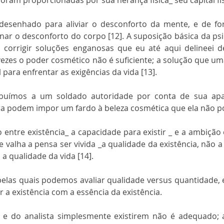
foram proporcionadas por sua herança física_ seu capital fís
esenhado para aliviar o desconforto da mente, e de for
ar o desconforto do corpo [12]. A suposição básica da psic
 corrigir soluções enganosas que eu até aqui delineei de
ezes o poder cosmético não é suficiente; a solução que um
 para enfrentar as exigências da vida [13].
ibuímos a um soldado autoridade por conta de sua aparê
a podem impor um fardo à beleza cosmética que ela não p
o entre existência_ a capacidade para existir _ e a ambição 
e valha a pensa ser vivida _a qualidade da existência, não a
a qualidade da vida [14].
elas quais podemos avaliar qualidade versus quantidade, 
r a existência com a essência da existência.
 e do analista simplesmente existirem não é adequado; 