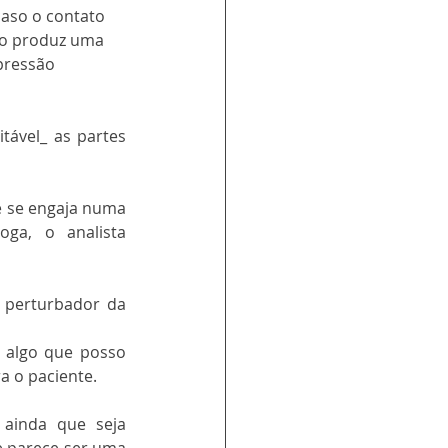
caso o contato 
o produz uma 
pressão 
itável_ as partes 
e se engaja numa 
a, o analista 
 perturbador da 
 algo que posso 
ra o paciente.
ainda que seja 