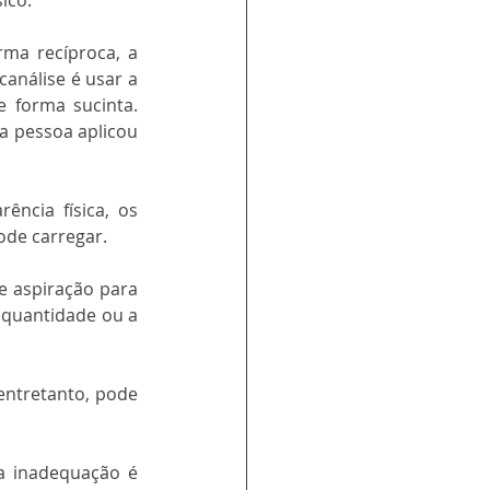
ico.
ma recíproca, a 
análise é usar a 
 forma sucinta. 
a pessoa aplicou 
ncia física, os 
ode carregar.
e aspiração para 
 quantidade ou a 
entretanto, pode 
a inadequação é 