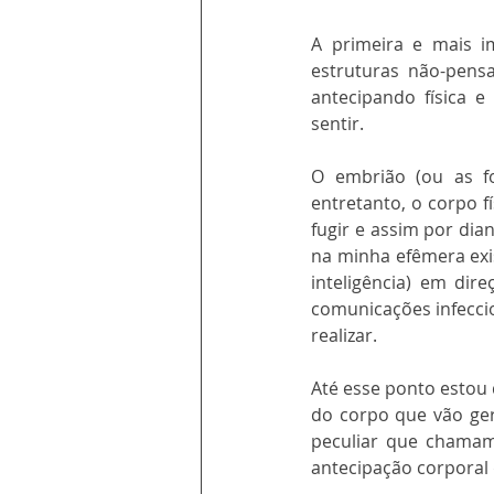
A primeira e mais im
estruturas não-pens
antecipando física 
sentir.
O embrião (ou as fos
entretanto, o corpo f
fugir e assim por dia
na minha efêmera exis
inteligência) em dir
comunicações infecci
realizar.
Até esse ponto estou 
do corpo que vão ge
peculiar que chamamo
antecipação corporal 