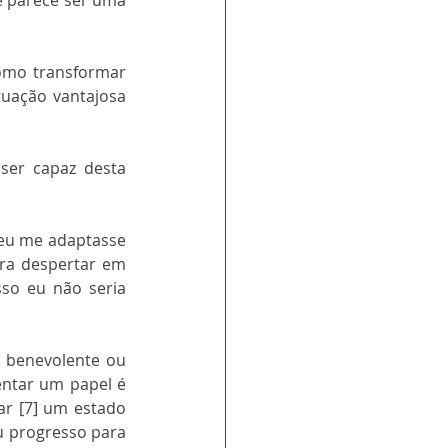
e parece ser uma 
omo transformar 
uação vantajosa 
ser capaz desta 
eu me adaptasse 
ra despertar em 
so eu não seria 
 benevolente ou 
ntar um papel é 
ar [7] um estado 
u progresso para 