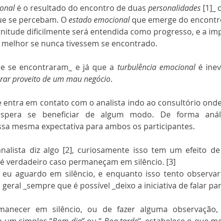
ional
 é o resultado do encontro de duas 
personalidades 
[1]_ 
que se percebam. O 
estado emocional 
que emerge do encontr
nitude dificilmente será entendida como progresso, e a im
a melhor se nunca tivessem se encontrado.
e se encontraram_ e já que a 
turbulência emocional
 é inev
irar proveito de um mau negócio
.
e entra em contato com o analista indo ao consultório ond
spera se beneficiar de algum modo. De forma análog
sa mesma expectativa para ambos os participantes.
nalista diz algo [2], curiosamente isso tem um efeito de
 é verdadeiro caso permaneçam em silêncio. [3]
eu aguardo em silêncio, e enquanto isso tento observar
 geral _sempre que é possível _deixo a iniciativa de falar pa
anecer em silêncio, ou de fazer alguma observação, 