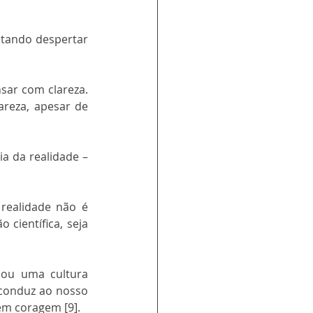
tando despertar 
sar com clareza. 
reza, apesar de 
a da realidade – 
realidade não é 
científica, seja 
ou uma cultura 
conduz ao nosso 
em coragem [9].