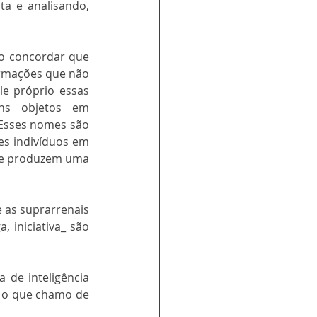
ta e analisando, 
o concordar que 
irmações que não 
le próprio essas 
ns objetos em 
Esses nomes são 
s indivíduos em 
s e produzem uma 
 as suprarrenais 
 iniciativa_ são 
 de inteligência 
e/ou de conhecimento_ recorrerei a conjecturas imaginativas em contraste com o que chamo de 