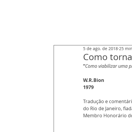
ARNALDO CHUSTER
5 de ago. de 2018
25 min
Como torna
“
Como viabilizar uma pr
W.R.Bion
1979 
Tradução e comentário
do Rio de Janeiro, fia
Membro Honorário do 