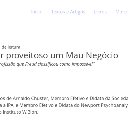
Início
Textos e Artigos
Livros
More
 de leitura
r proveitoso um Mau Negócio
ofissão que Freud classificou como Impossível
”
s de Arnaldo Chuster, Membro Efetivo e Didata da Sociedad
da a IPA, e Membro Efetivo e Didata do Newport Psychoanalyti
Instituto W.Bion.