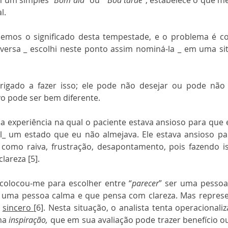
 um simples “
Bom dia
” ou “ 
Boa tarde
”, estabelece o que m
l.
bemos o significado desta tempestade, e o problema é c
dversa _ escolhi neste ponto assim nominá-la _ em uma sit
rigado a fazer isso; ele pode não desejar ou pode não 
ivo pode ser bem diferente.
 experiência na qual o paciente estava ansioso para que 
_ um estado que eu não almejava. Ele estava ansioso pa
omo raiva, frustração, desapontamento, pois fazendo is
lareza [5].
 colocou-me para escolher entre “
parecer
” ser uma pessoa
 uma pessoa calma e que pensa com clareza. Mas represe
 
sincero 
[6]. Nesta situação, o analista tenta operacionaliz
ma 
inspiração,
 que em sua avaliação pode trazer benefício o