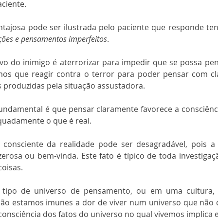
ciente.
tajosa pode ser ilustrada pelo paciente que responde ten
ções e pensamentos imperfeitos
.
ivo do inimigo é aterrorizar para impedir que se possa pen
os que reagir contra o terror para poder pensar com cla
 produzidas pela situação assustadora.
fundamental é que pensar claramente favorece a consciênci
quadamente o que é real.
e consciente da realidade pode ser desagradável, pois a 
rosa ou bem-vinda. Este fato é típico de toda investigação 
coisas.
tipo de universo de pensamento, ou em uma cultura, 
não estamos imunes a dor de viver num universo que não 
consciência dos fatos do universo no qual vivemos implica 