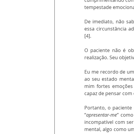
cumprimentando com
tempestade emociona
De imediato, não sa
essa circunstância a
[4].
O paciente não é ob
realização. Seu objet
Eu me recordo de uma
ao seu estado mental
mim fortes emoções c
capaz de pensar com c
Portanto, o paciente
“
apresentar-me
” como
incompatível com ser
mental, algo como u