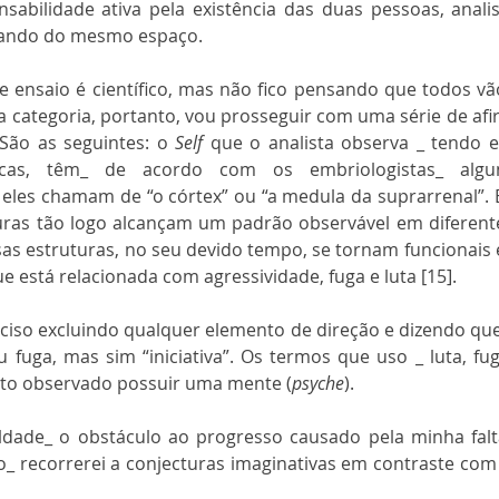
sabilidade ativa pela existência das duas pessoas, analis
hando do mesmo espaço.
e ensaio é científico, mas não fico pensando que todos vã
a categoria, portanto, vou prosseguir com uma série de af
São as seguintes: o 
Self
 que o analista observa _ tendo e
ticas, têm_ de acordo com os embriologistas_ algu
eles chamam de “o córtex” ou “a medula da suprarrenal”. 
uras tão logo alcançam um padrão observável em diferente
sas estruturas, no seu devido tempo, se tornam funcionai
e está relacionada com agressividade, fuga e luta [15].
ciso excluindo qualquer elemento de direção e dizendo que
fuga, mas sim “iniciativa”. Os termos que uso _ luta, fuga,
eto observado possuir uma mente (
psyche
).
ldade_ o obstáculo ao progresso causado pela minha falta