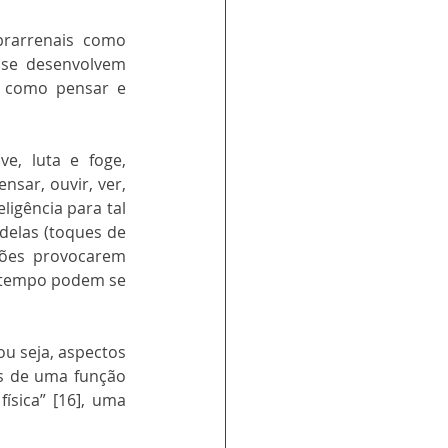
prarrenais como 
 se desenvolvem 
 como pensar e 
e, luta e foge, 
sar, ouvir, ver, 
igência para tal 
delas (toques de 
ções provocarem 
 tempo podem se 
u seja, aspectos 
 de uma função 
sica” [16], uma 