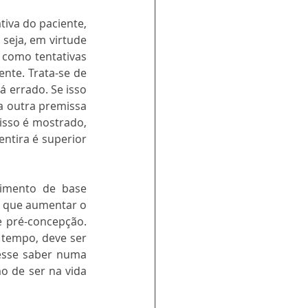
iva do paciente, 
 seja, em virtude 
 como tentativas 
nte. Trata-se de 
 errado. Se isso 
a outra premissa 
isso é mostrado, 
tira é superior 
imento de base 
o que aumentar o 
 pré-concepção. 
tempo, deve ser 
esse saber numa 
o de ser na vida 