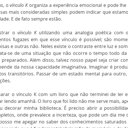
s, o 
vínculo K
 organiza a experiência emocional e pode lhe
coisas mais consideradas simples podem indicar que estamo
ade. E de fato sempre estão.
strar o 
vínculo K
 utilizando uma analogia poética com 
ntos fugazes em que esse vínculo é possível; são momen
isas e outras não. Neles existe o contraste entre luz e som
trata-se de uma situação que não ocorre o tempo todo da a
preparados. Além disso, talvez nosso papel seja criar co
epende da nossa capacidade imaginativa. Imaginar é produ
os transitórios. Passar de um estado mental para outro,
ações.
ar o vínculo K com um livro que não terminei de ler e
r lendo amanhã. O livro que foi lido não me serve mais, ap
 decorar minha biblioteca. É preciso abrir a possibilida
letos, onde prevalece a incerteza, que pode um dia me d
, posso me apegar no saber dos conhecimentos saturados 