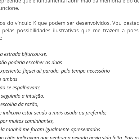
epreende que é fundamental abrir mão da memória e do dese
funcione.
tos do vínculo K que podem ser desenvolvidos. Vou destaca
pelas possibilidades ilustrativas que me trazem a poes
:
 estrada bifurcou-se,
não poderia escolher as duas
eriente, fiquei ali parado, pelo tempo necessário
e ambas 
hão se espalhavam;
seguindo a intuição,
 escolha da razão,
 indicava estar sendo a mais usada ou preferida;
 por muitos caminhantes,
la manhã me foram igualmente apresentados
no chão indicavam que nenhuma pegada havia sido feita. Pois as