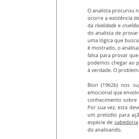
O analista procurou n
ocorre a existência d
da 
rivalidade
 e 
cruelda
do analista de provar
uma lógica que busca 
é mostrado, o analisa
falsa para provar que
podemos chegar ao pr
à verdade. O problema
Bion (1962b) nos su
emocional que envolve
conhecimento sobre s
Por sua vez, esta de
um prelúdio para açã
espécie de 
sabedoria
do analisando.