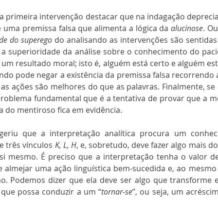
a primeira intervenção destacar que na indagação depreciat
e uma premissa falsa que alimenta a lógica da 
alucinose
. Ou
de do superego
 do analisando as intervenções são sentidas
 a superioridade da análise sobre o conhecimento do pacie
um resultado moral; isto é, alguém está certo e alguém está
ndo pode negar a existência da premissa falsa recorrendo 
 as ações são melhores do que as palavras. Finalmente, se 
oblema fundamental que é a tentativa de provar que a men
 do mentiroso fica em evidência.
geriu que a interpretação analítica procura um conhec
 três vínculos 
K, L, H
, e, sobretudo, deve fazer algo mais d
i mesmo. É preciso que a interpretação tenha o valor de
ve almejar uma ação linguística bem-sucedida e, ao mesmo 
o. Podemos dizer que ela deve ser algo que transforme 
 que possa conduzir a um “
tornar-se
”, ou seja, um acréscim