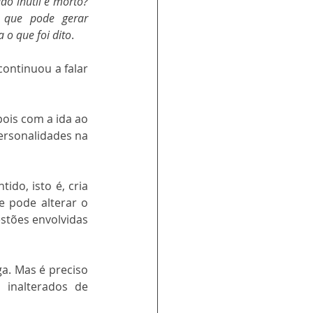
o inútil e morto? 
que pode gerar 
 o que foi dito
.
ontinuou a falar 
ois com a ida ao 
rsonalidades na 
do, isto é, cria 
 pode alterar o 
stões envolvidas 
a. Mas é preciso 
assinalar o contexto em que a análise vinha se desenvolvendo com ciclos inalterados de 