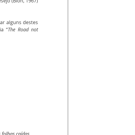
jo (Bion, 1967) 
r alguns destes 
ia “
The Road not 
 folhas caídas 