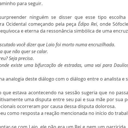
aminho para seguir.
surpreender ninguém se disser que esse tipo escolha
ura Ocidental começando pela peça 
Édipo Rei
, onde Sófocl
quívoca e eterna da ressonância simbólica de uma encruz
escutado você dizer que Laio foi morto numa encruzilhada
.
ia que não quer se calar.
eu? Seja precisa
.
nde existe uma bifurcação de estradas, uma vai para Daulios 
ma analogia deste diálogo com o diálogo entre o analista e 
 o que estava acontecendo na sessão sugeria que no passa
itivamente uma disputa entre seu pai e sua mãe por sua po
cionais ocorreram por causa dessa disputa dolorosa. 
ebeu como resposta a reação mencionada no início do trabal
ntar-se com Laio, ele não era um Rei e nem um parricida,