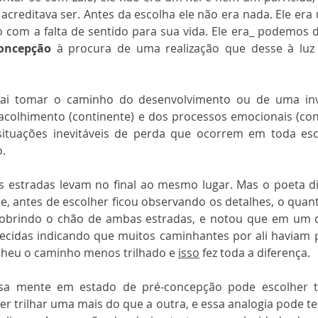
creditava ser. Antes da escolha ele não era nada. Ele era
do com a falta de sentido para sua vida. Ele era_ podemos 
concepção
 à procura de uma realização que desse à luz
ai tomar o caminho do desenvolvimento ou de uma invol
acolhimento (continente) e dos processos emocionais (con
ituações inevitáveis de perda que ocorrem em toda esc
o.
 estradas levam no final ao mesmo lugar. Mas o poeta d
, antes de escolher ficou observando os detalhes, o quanto
 cobrindo o chão de ambas estradas, e notou que em um 
ecidas indicando que muitos caminhantes por ali haviam p
colheu o caminho menos trilhado e 
isso
 fez toda a diferença.
sa mente em estado de pré-concepção pode escolher tr
r trilhar uma mais do que a outra, e essa analogia pode ter 