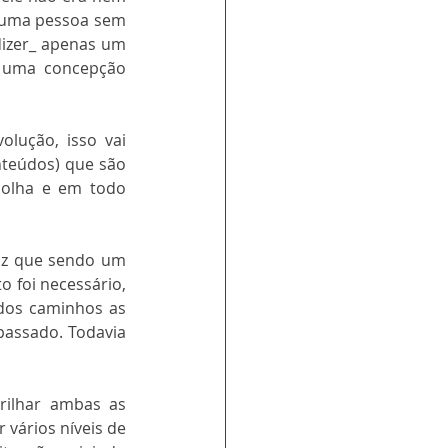
 uma pessoa sem 
dizer_ apenas um 
 uma concepção 
ução, isso vai 
teúdos) que são 
olha e em todo 
iz que sendo um 
 foi necessário, 
dos caminhos as 
assado. Todavia 
ilhar ambas as 
vários níveis de 