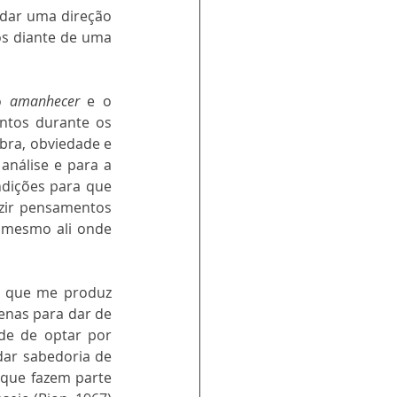
 dar uma direção 
s diante de uma 
o 
amanhecer
 e o 
tos durante os 
bra, obviedade e 
nálise e para a 
ndições para que 
zir pensamentos 
 mesmo ali onde 
 que me produz 
enas para dar de 
de de optar por 
ar sabedoria de 
que fazem parte 