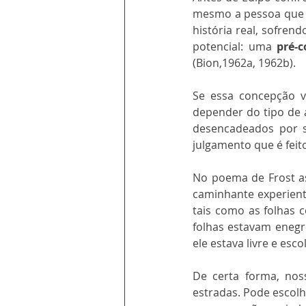
mesmo a pessoa que a
história real, sofren
potencial: uma 
pré-
(Bion,1962a, 1962b).
Se essa concepção v
depender do tipo de 
desencadeados por s
julgamento que é feit
No poema de Frost as
caminhante experiente
tais como as folhas
folhas estavam enegr
ele estava livre e es
De certa forma, nos
estradas. Pode escolhe