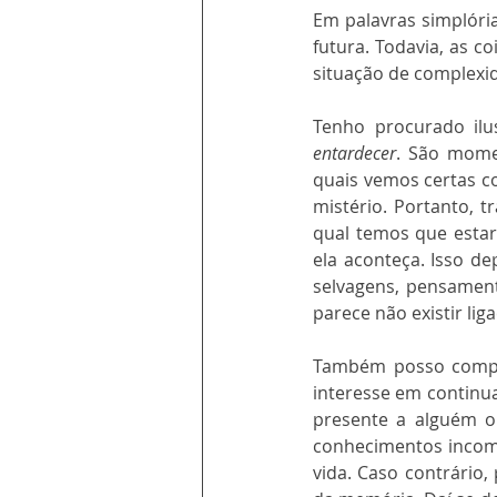
Em palavras simplória
futura. Todavia, as 
situação de complexid
Tenho procurado ilu
entardecer
. São mome
quais vemos certas co
mistério. Portanto, 
qual temos que estar 
ela aconteça. Isso d
selvagens, pensament
parece não existir lig
Também posso compar
interesse em continua
presente a alguém ou
conhecimentos incomp
vida. Caso contrário