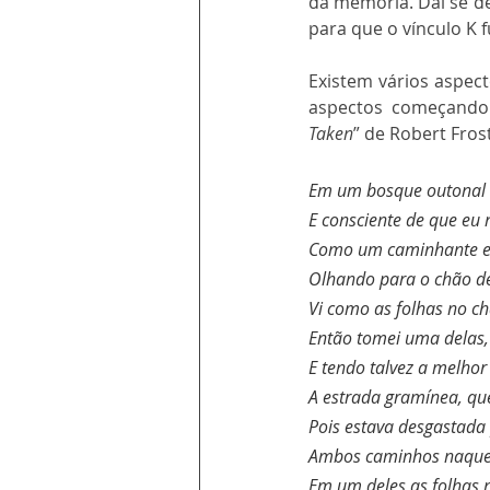
da memória. Daí se d
para que o vínculo K 
Existem vários aspec
aspectos começando 
Taken
” de Robert Frost
Em um bosque outonal a
E consciente de que eu 
Como um caminhante exp
Olhando para o chão d
Vi como as folhas no c
Então tomei uma delas, 
E tendo talvez a melhor
A estrada gramínea, que
Pois estava desgastada
Ambos caminhos naque
Em um deles as folhas 