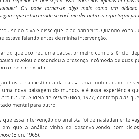
ndeu: 
depende do que seja o “isso” entre nós. Apenas um passad
alquer? Ou pode tornar-se algo mais como um diálogo 
garei que estou errado se você me der outra interpretação para
antou-se do divã e disse que ia ao banheiro. Quando voltou c
e estava falando antes de minha intervenção.
trando que ocorreu uma pausa, primeiro com o silêncio, dep
 pausa revelou e escondeu a presença incômoda de duas pe
com o desconhecido.
o busca na existência da pausa uma continuidade de senti
e uma nova paisagem do mundo, e é essa experiência que
tro futuro. A ideia de 
cesura
 (Bion, 1977) contempla as que
tado mental para outro.
 que essa intervenção do analista foi demasiadamente vag
inose
 (Bion, 1965). 