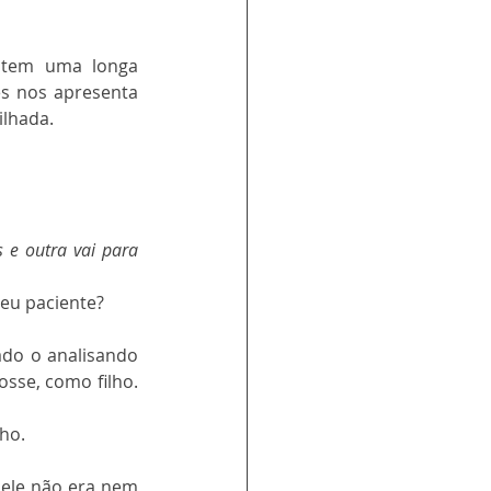
 tem uma longa 
es nos apresenta 
ilhada.
e outra vai para 
seu paciente? 
do o analisando 
sse, como filho. 
ho.
 ele não era nem 