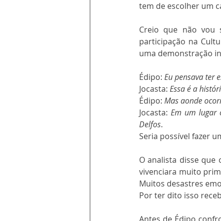
tem de escolher um c
Creio que não vou 
participação na Cult
uma demonstração ine
Édipo: 
Eu pensava ter 
Jocasta: 
Essa é a histór
Édipo: 
Mas aonde ocorr
Jocasta: 
Em um lugar o
Delfos
.
Seria possível fazer u
O analista disse que
vivenciara muito prim
Muitos desastres emo
Por ter dito isso rec
Antes de Édipo confro