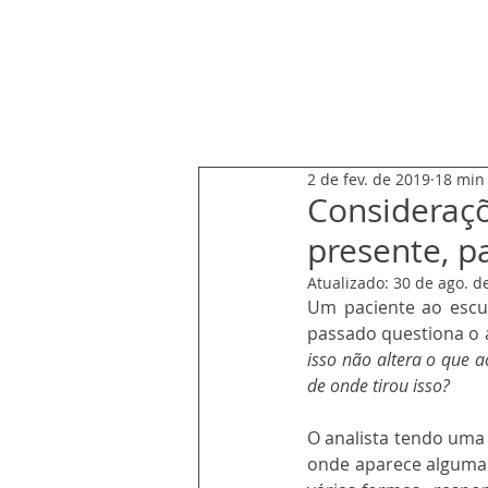
ARNALDO CHUSTER
2 de fev. de 2019
18 min 
Consideraçõ
presente, p
Atualizado:
30 de ago. d
Um paciente ao escu
passado questiona o a
isso não altera o que 
de onde tirou isso? 
O analista tendo uma 
onde aparece alguma 