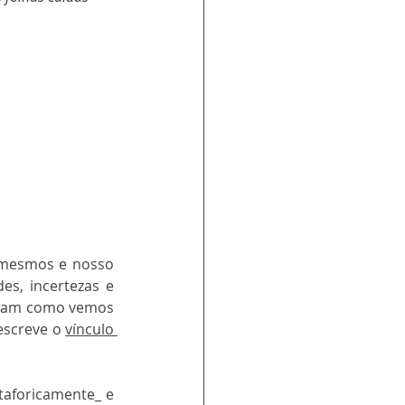
 mesmos e nosso 
s, incertezas e 
inam como vemos 
screve o 
vínculo 
taforicamente_ e 