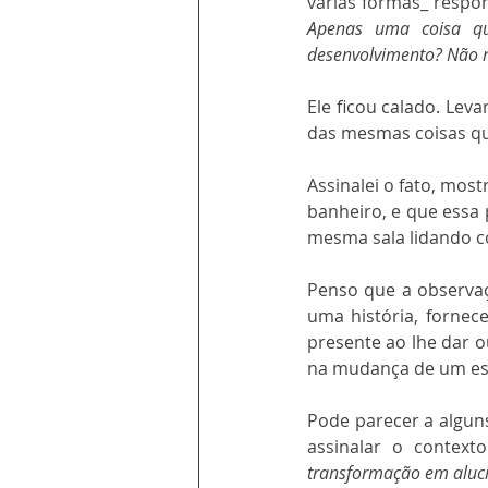
várias formas_ respo
Apenas uma coisa qu
desenvolvimento? Não ne
Ele ficou calado. Lev
das mesmas coisas qu
Assinalei o fato, mos
banheiro, e que essa
mesma sala lidando 
Penso que a observaçã
uma história, fornec
presente ao lhe dar ou
na mudança de um es
Pode parecer a alguns
transformação em aluc