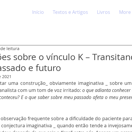
Início
Textos e Artigos
Livros
More
de leitura
es sobre o vínculo K – Transitan
assado e futuro
e 2021
tar uma construção_ obviamente imaginativa _ sobre um 
nalista com um tom de voz irritado: 
o que adianta conhecer
aconteceu? E o que saber sobre meu passado afeta o meu prese
observação frequente sobre a dificuldade do paciente para 
conjectura imaginativa _ quando então tende a invejosamen