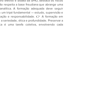
ro efetivo e didata da SPRJ, destaca os riscos
não respeita a base freudiana que abrange uma
analítica. A formação adequada deve seguir
em um tripé fundamental — estudo, supervisão e
cação e responsabilidade. 👉 A formação em
 seriedade, ética e profundidade. Preservar a
tica é uma tarefa coletiva, envolvendo cada