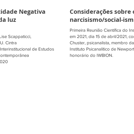
acidade Negativa
Considerações sobre 
a luz
narcisismo/social-is
Primeira Reunião Científica do Ins
ise Scappaticci,
em 2021, dia 15 de abril/2021, c
 U. Cintra
Chuster, psicanalista, membro 
Interinstitucional de Estudos
Instituto Psicanalítico de Newpo
e Contemporânea
honorário do IWBION.
2020