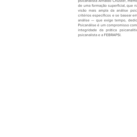
psicanalista Arnaldo Chuster, memb
de uma formação superficial, que 
visão mais ampla da análise psic
critérios específicos e se basear 
análise — que exige tempo, dedi
Psicanálise é um compromisso com a
integridade da prática psicanalí
psicanalista e a FEBRAPSI.