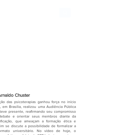
Arnaldo Chuster
ão das psicoterapias ganhou força no início
 em Brasília, realizou uma Audiência Pública
teve presente, reafirmando seu compromisso
ebate e orientar seus membros diante da
lificação, que ameaçam a formação ética e
m se discute a possibilidade de formalizar a
ormato universitário. No vídeo de hoje, o