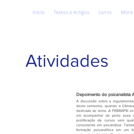
Início
Textos e Artigos
Livros
More
Atividades
Depoimento do psicanalista 
A discussão sobre a regulamentaç
deste semestre, quando a Câmara,
dedicada ao tema. A FEBRAPSI es
em acompanhar de perto esse d
proliferação de cursos sem qua
consistente em psicanálise. També
formação psicanalítica em um f